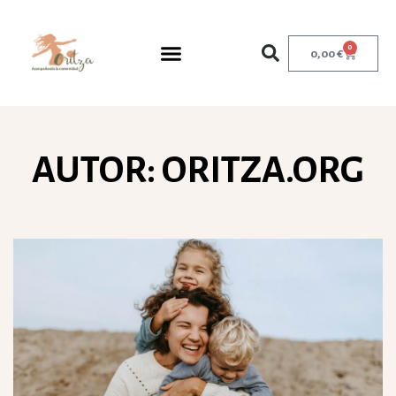
0
0,00
€
AUTOR:
ORITZA.ORG