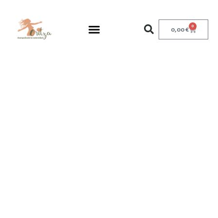
0
0,00
€
POLÍTICA DE
PRIVACIDAD
POR
ORITZA.ORG