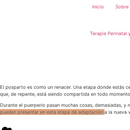
Inicio
Sobre
Terapia Perinatal 
El posparto
es
como
un renacer.
U
na etapa donde est
á
s c
que
,
de repente
,
está
siendo compartida en todo momento p
Durante el puerperio pasan muchas cosas, demasiadas, y na
pueden presentar en esta etapa de adaptación
a la nueva 