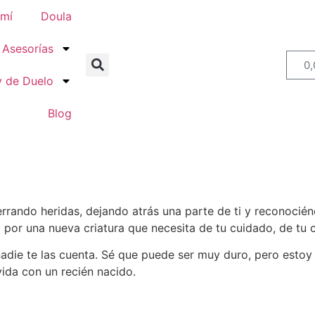
 mí
Doula
Asesorías
0
y de Duelo
Blog
errando heridas,
deja
ndo
atrás una parte de ti y
reconocién
or una nueva criatura que necesita de tu cuidado,
de tu 
die te las cuenta.
Sé que
puede ser
muy
duro, pero estoy
vida con un recién nacido
.