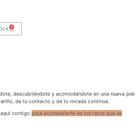
0
,00
€
dote,
descubr
iéndote
y acomodándote en una nueva piel
cariño,
de tu contacto
y de tu mirada continua.
 aquí contigo
para acompañarte en los retos que se